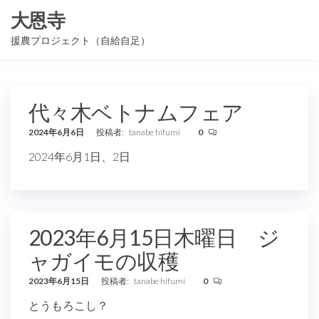
コ
大恩寺
ン
援農プロジェクト（自給自足）
テ
ン
ツ
代々木ベトナムフェア
に
ス
2024年6月6日
投稿者:
tanabe hifumi
0
キ
2024年6月1日、2日
ッ
プ
2023年6月15日木曜日 ジ
ャガイモの収穫
2023年6月15日
投稿者:
tanabe hifumi
0
とうもろこし？